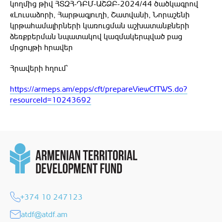
կողմից թիվ ՀՏԶՀ-ԴԲՄ-ԱՇՁԲ-2024/44 ծածկագրով
«Լուսաձորի, Հարթագյուղի, Շատվանի, Նորաշենի
կրթահամալիրների կառուցման աշխատանքների
ձեռքբերման նպատակով կազմակերպված բաց
մրցույթի հրավեր
Հրավերի հղում՝
https://armeps.am/epps/cft/prepareViewCfTWS.do?
resourceId=10243692
+374 10 247123
atdf@atdf.am