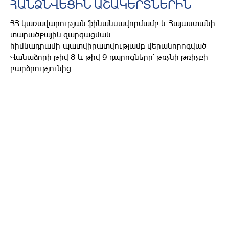
ՀԱՆՁՆՎԵՑԻՆ ԱՇԱԿԵՐՏՆԵՐԻՆ
ՀՀ կառավարության ֆինանսավորմամբ և Հայաստանի
տարածքային զարգացման
հիմնադրամի պատվիրատվությամբ վերանորոգված
Վանաձորի թիվ 8 և թիվ 9 դպրոցները` թռչնի թռիչքի
բարձրությունից