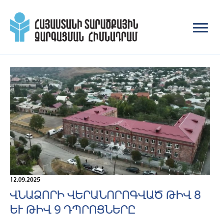
12.09.2025
ՎՆԱՁՈՐԻ ՎԵՐԱՆՈՐՈԳՎԱԾ ԹԻՎ 8
ԵՒ ԹԻՎ 9 ԴՊՐՈՑՆԵՐԸ