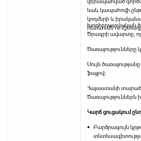
վերապահված գործա
նաև կապահովի ընթ
կողմերի և իրական
Խորհրդատվական ծա
հետևումն ու մշտադ
Ծրագրի ավարտը, որ
Ծառայությունները
Սույն ծառայությա
ֆայլով։
Հայաստանի տարածք
Ծառայություններն
Կարճ
ցուցակում
ընդ
Բարձրագույն կրթ
տնտեսագիտությա