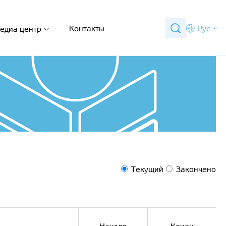
Контакты
Рус
едиа центр
Текущий
Закончено