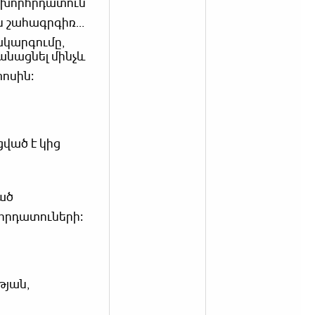
մ խորհրդատուն
ն շահագրգիռ
կարգումը,
նացնել մինչև
ոսին։
ված է կից
ած
հրդատուների։
թյան,