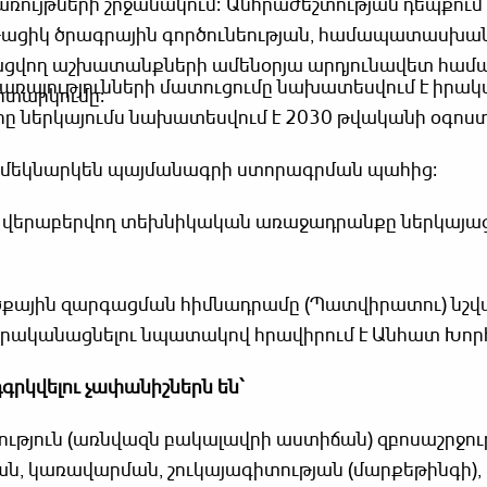
ռույթների շրջանակում։ Անհրաժեշտության դեպքու
ացիկ ծրագրային գործունեության, համապատասխա
ացվող աշխատանքների ամենօրյա արդյունավետ համա
ռայությունների մատուցումը նախատեսվում է իրակա
իտարկումը։
ը ներկայումս նախատեսվում է 2030 թվականի օգոստ
 կմեկնարկեն պայմանագրի ստորագրման պահից։
նը վերաբերվող տեխնիկական առաջադրանքը ներկայաց
ային զարգացման հիմնադրամը (Պատվիրատու) նշվ
 իրականացնելու նպատակով հրավիրում է Անհատ Խոր
գրկվելու
չափանիշներն են՝
ություն (առնվազն բակալավրի աստիճան) զբոսաշրջու
ն, կառավարման, շուկայագիտության (մարքեթինգի),