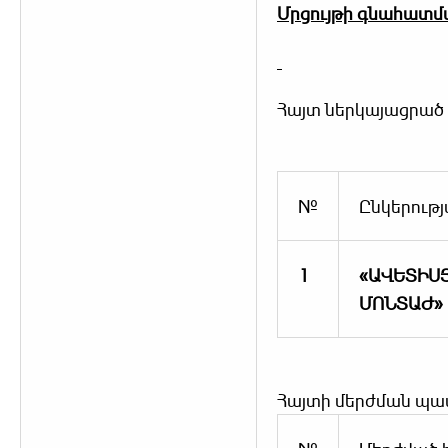
Մրցույթի գնահատմա
Հայտ ներկայացրած
№
Ընկերութ
1
«ԱՎԵՏԻՍ
ՄՈՆՏԱԺ»
Հայտի մերժման պա