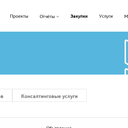
Закупки
Проекты
Услуги
Отчёты
М
ов
Консалтинговые услуги