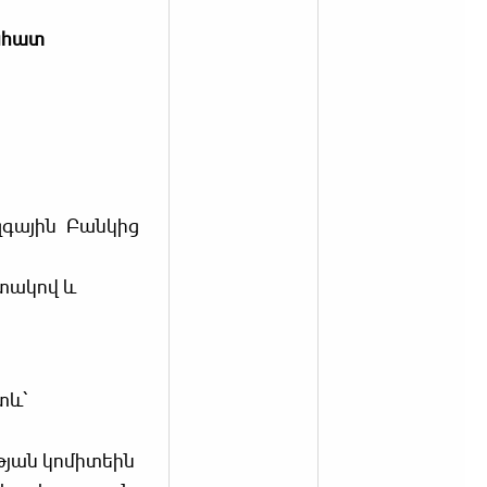
նհատ
գային Բանկից
տակով և
տև՝
յան կոմիտեին