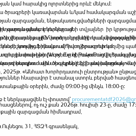
ն կամ հարակից ոլորտներից որևէ մեկում։
վա ծրագրերի կառավարման և/կամ համակարգման ա
ւթյան զարգացման, ենթակառուցվածքների զարգացմա
դատուն պետք է ներկայացնի տվյալներ իր կրթությ
ն զարգացման ոլորտներում:
ի վերաբերյալ (CV՝ ստորագրված), որակավորումը հ
ա աշխատանքային փորձ դոնորների կամ միջազգայի
րաժեշտության դեպքում Պատվիրատուի կողմից պահ
նների կողմից ֆինանսավորվող ծրագրերում։
 Խորհրդատուի ընտրությունը կիրականացվի Համաշխ
ծրագրային փաթեթի (Word, Excel, PowerPoint) գերազանց
ակարգ ներդրումային ծրագրերի ֆինանսավորման Վա
ատ տիրապետում և անգլերեն լեզվի լավ իմացություն 
, 2025թ․ «Անհատ Խորհրդատուի ընտրության» ընթ
թյուններ հնարավոր է ստանալ ստորև բերված հասցեու
անքային օրերին, ժամը 09:00-ից մինչև 18:00-ը:
է ներկայացվեն էլ-փոստով՝
procurementatdf2026@gm
հասցեներով, ոչ ուշ քան 2026թ. հուլիսի 23-ը, ժամը 1
քային զարգացման հիմնադրամ,
Կ.Ուլնեցու 31, ՀՏԶՀ գրասենյակ,