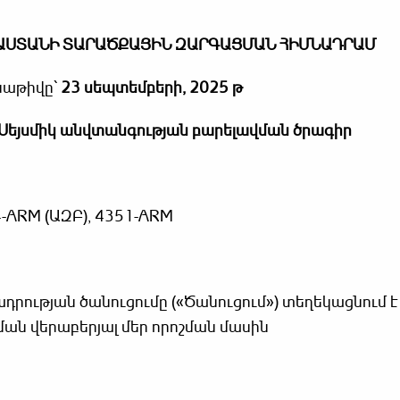
ԱՍՏԱՆԻ ՏԱՐԱԾՔԱՅԻՆ ԶԱՐԳԱՑՄԱՆ ՀԻՄՆԱԴՐԱՄ
աթիվը՝
23 սեպտեմբերի, 2025 թ
Սեյսմիկ անվտանգության բարելավման ծրագիր
-ARM (ԱԶԲ), 4351-ARM
դրության ծանուցումը («Ծանուցում») տեղեկացնում է 
ան վերաբերյալ մեր որոշման մասին