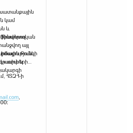
շխատանքային
ն կամ
ան և
իմնավորող
ն ֆինանսական
անջվող այլ
արհային Բանկի
 իմացություն։
րկառուների
(գրավոր և
ացակարգի
մ, ՀՏԶՀ-ի
ail.com
,
7:00: